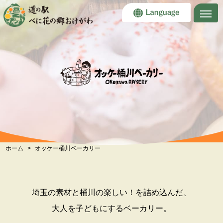
t
o
g
g
l
e
n
a
v
i
g
a
t
i
o
n
ホーム
オッケー桶川ベーカリー
埼玉の素材と桶川の楽しい！を詰め込んだ、
大人を子どもにするベーカリー。